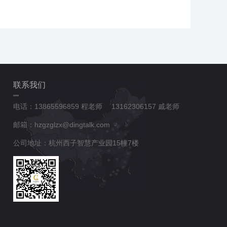
联系我们
电话：13865596859 程老师 13162306157 戚老师
邮箱：hzgzglzx@dingtalk.com
公司地址：杭州西子智慧产业园15幢7楼