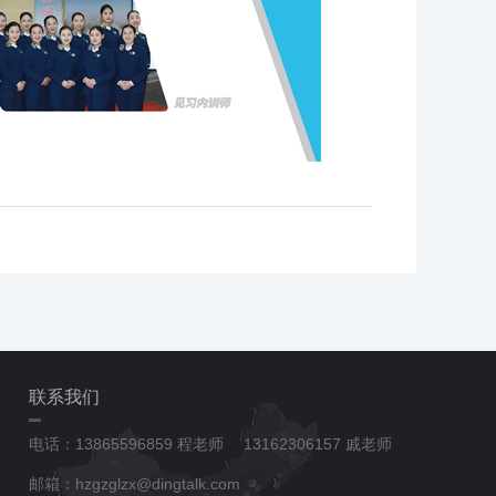
联系我们
电话：13865596859 程老师 13162306157 戚老师
邮箱：hzgzglzx@dingtalk.com