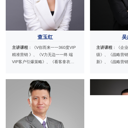
查玉红
吴
主讲课程
：《V你而来一一360度VIP
主讲课程
：《企
精准营销 》、《V力无边一一终 端
级》、《战略营销
VIP客户引爆策略》、《看客拿衣一
新》、《战略营
一做客户的穿衣顾问》、《标杆门店
新》、《战略营
精细化管理实训》、《终端销售礼仪
造》、《战略营
实训营》、《明星卖手实战训练营》
革》、《战略营
造》、《营销总