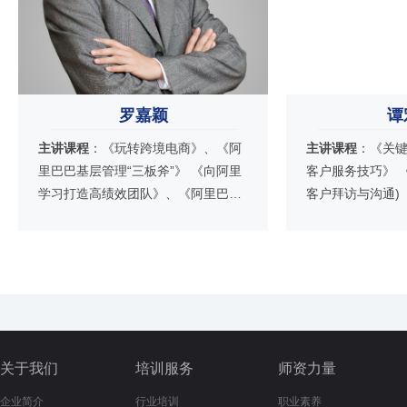
罗嘉颖
谭
主讲课程
：《玩转跨境电商》、《阿
主讲课程
：《关
里巴巴基层管理“三板斧”》 《向阿里
客户服务技巧》 
学习打造高绩效团队》、《阿里巴巴
客户拜访与沟通)
企业文化与创新管理》 《阿里巴巴绩
务谈判技巧》 《
效管理与高效辅导)、《互联网+传统
公关技巧》 《赢
品牌转型成功之路》 《阿里巴巴“中
规划与管理》 《
供”铁军的前世今生》
目运作与管理) 
关于我们
培训服务
师资力量
企业简介
行业培训
职业素养